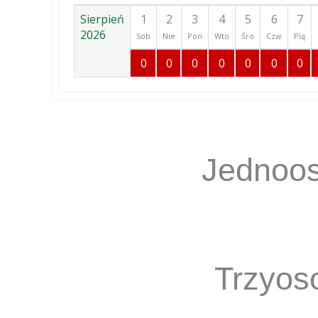
Sierpień
1
2
3
4
5
6
7
2026
Sob
Nie
Pon
Wto
Śro
Czw
Pią
0
0
0
0
0
0
0
Jednoo
Trzyos