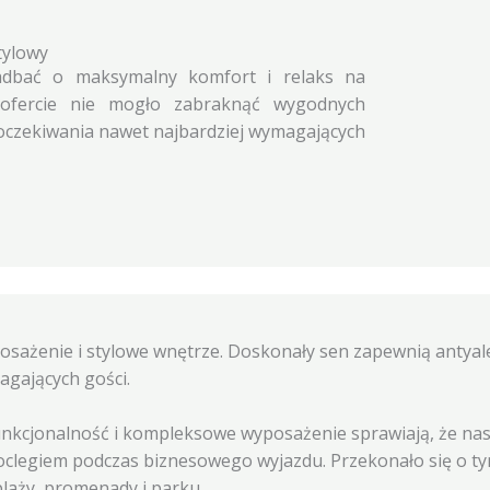
stylowy
adbać o maksymalny komfort i relaks na
 ofercie nie mogło zabraknąć wygodnych
 oczekiwania nawet najbardziej wymagających
sażenie i stylowe wnętrze. Doskonały sen zapewnią antyaler
agających gości.
 funkcjonalność i kompleksowe wyposażenie sprawiają, że n
oclegiem podczas biznesowego wyjazdu. Przekonało się o tym
plaży, promenady i parku.