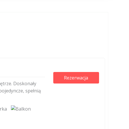
Rezerwacja
nętrze. Doskonały
pojedyncze, spełnią