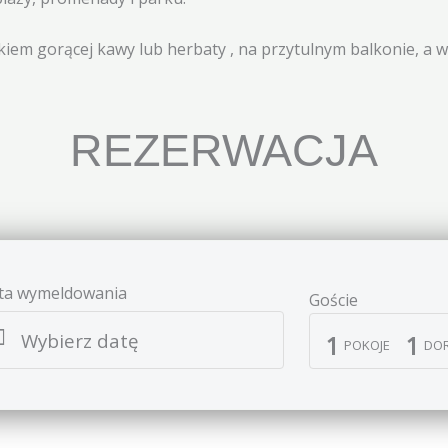
iem gorącej kawy lub herbaty , na przytulnym balkonie, a w
REZERWACJA​
ta wymeldowania
Goście
Wybierz datę
1
1
POKOJE
DOR