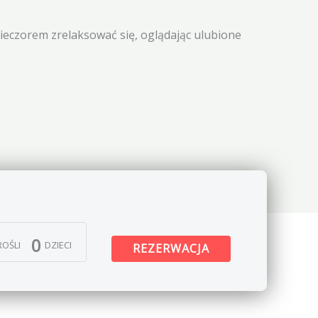
ieczorem zrelaksować się, oglądając ulubione
0
OŚLI
DZIECI
REZERWACJA