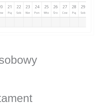
20
21
22
23
24
25
26
27
28
29
30
31
zw
Pią
Sob
Nie
Pon
Wto
Śro
Czw
Pią
Sob
Nie
Pon
sobowy
tament