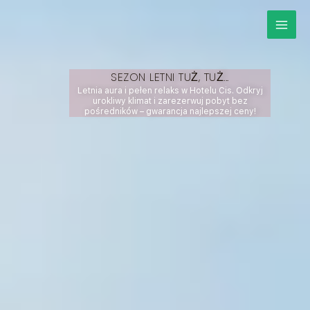
Przejdź
do
treści
SEZON LETNI TUŻ, TUŻ...
Letnia aura i pełen relaks w Hotelu Cis. Odkryj
urokliwy klimat i zarezerwuj pobyt bez
pośredników – gwarancja najlepszej ceny!