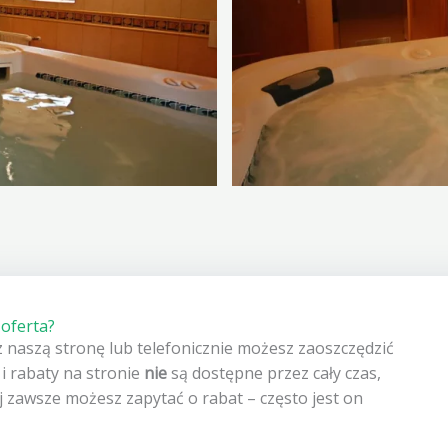
oferta?
 naszą stronę lub telefonicznie możesz zaoszczędzić
 i rabaty na stronie
nie
są dostępne przez cały czas,
ej zawsze możesz zapytać o rabat – często jest on