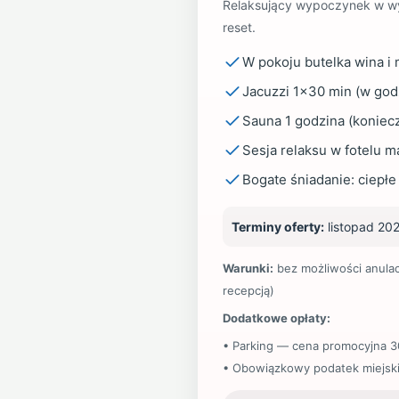
Relaksujący wypoczynek w wy
reset.
W pokoju butelka wina i
Jacuzzi 1×30 min (w god
Sauna 1 godzina (koniec
Sesja relaksu w fotelu m
Bogate śniadanie: ciepłe 
Terminy oferty:
listopad 20
Warunki:
bez możliwości anulac
recepcją)
Dodatkowe opłaty:
• Parking — cena promocyjna 30
• Obowiązkowy podatek miejski