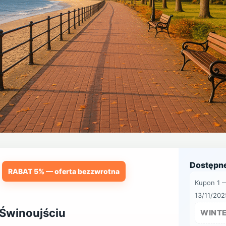
Dostępn
RABAT 5% — oferta bezzwrotna
Kupon 1 
13/11/202
 Świnoujściu
WINT