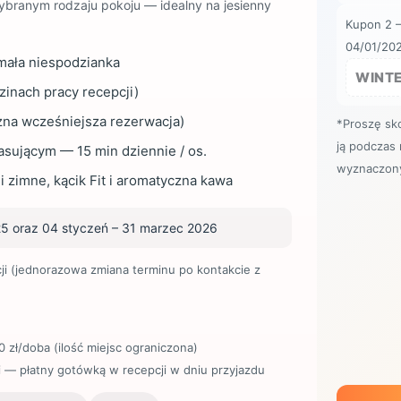
branym rodzaju pokoju — idealny na jesienny
Kupon 2 
04/01/202
 mała niespodzianka
WINT
zinach pracy recepcji)
zna wcześniejsza rezerwacja)
*Proszę sk
ją podczas 
asującym — 15 min dziennie / os.
wyznaczon
i zimne, kącik Fit i aromatyczna kawa
25 oraz 04 styczeń – 31 marzec 2026
ji (jednorazowa zmiana terminu po kontakcie z
 zł/doba (ilość miejsc ograniczona)
 — płatny gotówką w recepcji w dniu przyjazdu