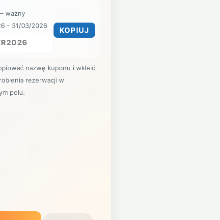
— ważny
6 - 31/03/2026
KOPIUJ
ER2026
opiować nazwę kuponu i wkleić
robienia rezerwacji w
ym polu.